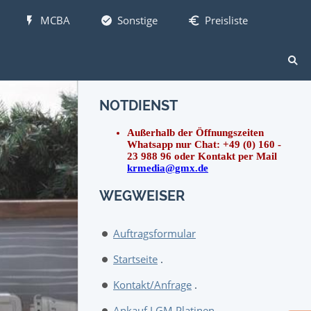
MCBA
Sonstige
Preisliste
NOTDIENST
Außerhalb der Öffnungszeiten
Whatsapp nur Chat: +49 (0) 160 -
23 988 96 oder Kontakt per Mail
krmedia@gmx.de
WEGWEISER
Auftragsformular
Startseite
.
Kontakt/Anfrage
.
Ankauf LGM Platinen
.