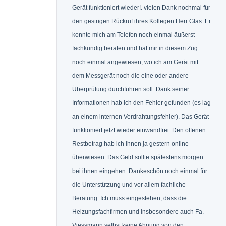
Gerät funktioniert wieder!. vielen Dank nochmal für
den gestrigen Rückruf ihres Kollegen Herr Glas. Er
konnte mich am Telefon noch einmal äußerst
fachkundig beraten und hat mir in diesem Zug
noch einmal angewiesen, wo ich am Gerät mit
dem Messgerät noch die eine oder andere
Überprüfung durchführen soll. Dank seiner
Informationen hab ich den Fehler gefunden (es lag
an einem internen Verdrahtungsfehler). Das Gerät
funktioniert jetzt wieder einwandfrei. Den offenen
Restbetrag hab ich ihnen ja gestern online
überwiesen. Das Geld sollte spätestens morgen
bei ihnen eingehen. Dankeschön noch einmal für
die Unterstützung und vor allem fachliche
Beratung. Ich muss eingestehen, dass die
Heizungsfachfirmen und insbesondere auch Fa.
Viessmann selbst keine Ahnung von den